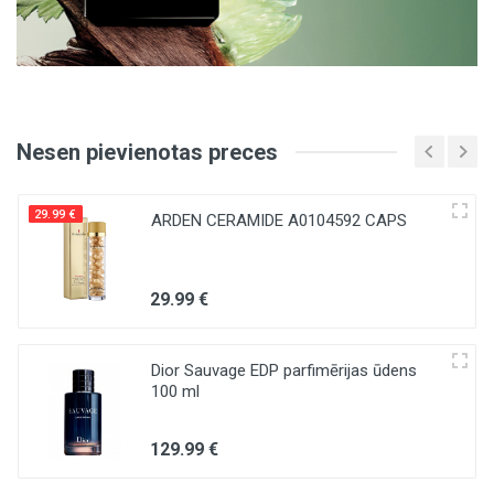
Nesen pievienotas preces
29.99 €
ARDEN CERAMIDE A0104592 CAPS
29
.99
€
Dior Sauvage EDP parfimērijas ūdens
100 ml
129
.99
€