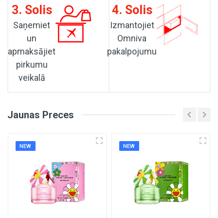
3. Solis
4. Solis
Saņemiet
Izmantojiet
un
Omniva
apmaksājiet
pakalpojumu
pirkumu
veikalā
Jaunas Preces
NEW
NEW