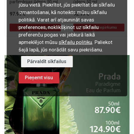
parfimērijas ūdens 50 ml
ūdens 50 ml
jūsu vietā. Piekrītot, jūs piekrītat šai sīkfailu
izmantošanai, kā noteikts mūsu sīkfailu
97
.99
€
92
.99
€
politikā. Varat arī atjaunināt savas
preferences, noklikšķinot uz sīkfailu
Pievienot Iepirkumu
Pievienot Iepirkumu
Grozam
Grozam
preferenču pogas vai jebkurā laikā
apmeklējot mūsu
sīkfailu politiku
. Paliekot
šajā lapā, jūs norādāt savu piekrišanu.
Pārvaldīt sīkfailus
Pieņemt visu