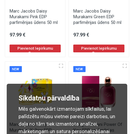
Marc Jacobs Daisy
Marc Jacobs Daisy
Murakami Pink EDP
Murakami Green EDP
parfimērijas ūdens 50 ml
parfimērijas ūdens 50 ml
97
.99
€
97
.99
€
Pievienot Iepirkumu
Pievienot Iepirkumu
Grozam
Grozam
NEW
NEW
Sīkdatņu pārvaldība
Mēs galvenokārt izmantojam sīkfailus, lai
palīdzētu mūsu vietnei pareizi darboties, un
daļa no tām tiek izmantota analīzei,
Marc Jacobs Daisy
Giorgio Armani Power Of
Murakami Yellow EDP
You EDP parfimērijas
mārketingam un satura personalizēšanai