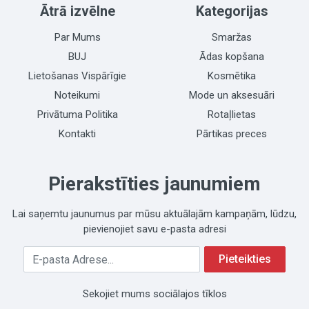
Ātrā izvēlne
Kategorijas
Par Mums
Smaržas
BUJ
Ādas kopšana
Lietošanas Vispārīgie
Kosmētika
Noteikumi
Mode un aksesuāri
Privātuma Politika
Rotaļlietas
Kontakti
Pārtikas preces
Pierakstīties jaunumiem
Lai saņemtu jaunumus par mūsu aktuālajām kampaņām, lūdzu,
pievienojiet savu e-pasta adresi
Jūsu E-pasta Adrese
Pieteikties
Sekojiet mums sociālajos tīklos